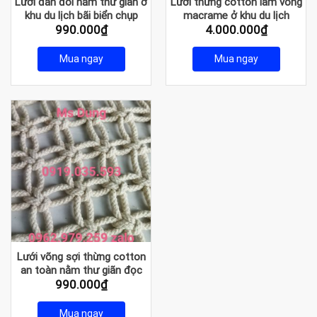
Lưới đan đôi nằm thư giãn ở
Lưới thừng cotton làm võng
khu du lịch bãi biển chụp
macrame ở khu du lịch
990.000
₫
4.000.000
₫
ảnh
Mua ngay
Mua ngay
Lưới võng sợi thừng cotton
an toàn nằm thư giãn đọc
990.000
₫
sách
Mua ngay