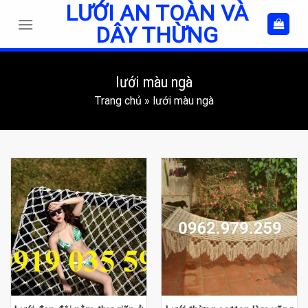
LƯỚI AN TOÀN VÀ
Skip
to
DÂY THỪNG
content
lưới màu ngà
Trang chủ
»
lưới màu ngà