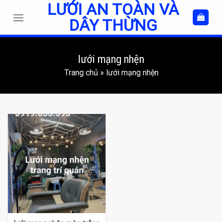
LƯỚI AN TOÀN VÀ
Skip
to
DÂY THỪNG
content
lưới mạng nhện
Trang chủ
»
lưới mạng nhện