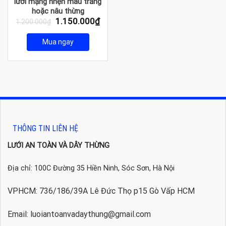
lưới mạng nhện màu trắng
hoặc nâu thừng
Giá
Giá
1.150.000
₫
1.200.000
₫
gốc
hiện
là:
tại
Mua ngay
1.200.000₫.
là:
1.150.000₫.
THÔNG TIN LIÊN HỆ
LƯỚI AN TOÀN VÀ DÂY THỪNG
Địa chỉ: 100C Đường 35 Hiền Ninh, Sóc Sơn, Hà Nội
VPHCM: 736/186/39A Lê Đức Thọ p15 Gò Vấp HCM
Email: luoiantoanvadaythung@gmail.com