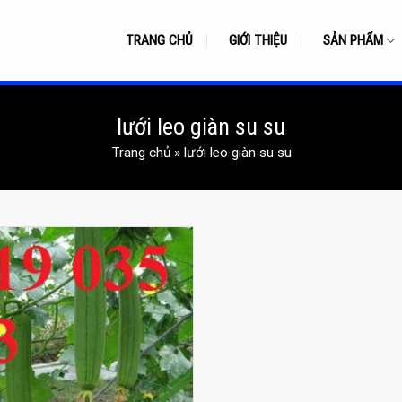
TRANG CHỦ
GIỚI THIỆU
SẢN PHẨM
lưới leo giàn su su
Trang chủ
»
lưới leo giàn su su