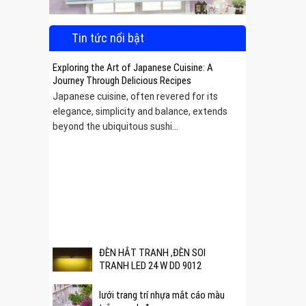
Tin tức nổi bật
Exploring the Art of Japanese Cuisine: A
Journey Through Delicious Recipes
Japanese cuisine, often revered for its
elegance, simplicity and balance, extends
beyond the ubiquitous sushi...
 được
ĐÈN HẮT TRANH ,ĐÈN SOI
TRANH LED 24 W DD 9012
lưới trang trí nhựa mắt cáo màu