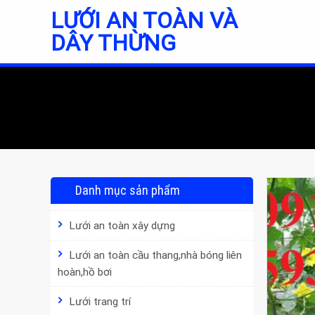
Skip
LƯỚI AN TOÀN VÀ
to
DÂY THỪNG
content
Danh mục sản phẩm
Lưới an toàn xây dựng
Lưới an toàn cầu thang,nhà bóng liên
hoàn,hồ bơi
Lưới trang trí