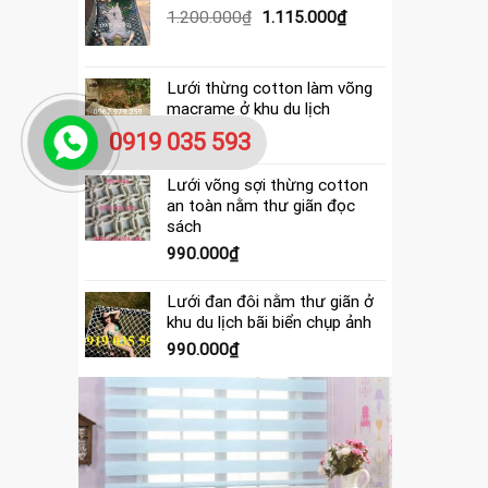
390.000₫.
là:
Giá
Giá
1.200.000
₫
1.115.000
₫
365.000₫.
gốc
hiện
là:
tại
1.200.000₫.
là:
Lưới thừng cotton làm võng
1.115.000₫.
macrame ở khu du lịch
4.000.000
₫
0919 035 593
Lưới võng sợi thừng cotton
an toàn nằm thư giãn đọc
sách
990.000
₫
Lưới đan đôi nằm thư giãn ở
khu du lịch bãi biển chụp ảnh
990.000
₫