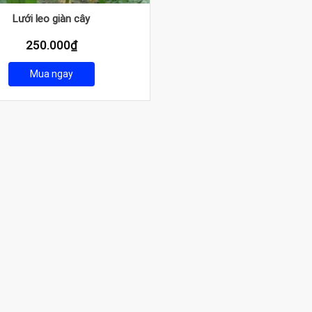
Lưới leo giàn cây
250.000
₫
Mua ngay