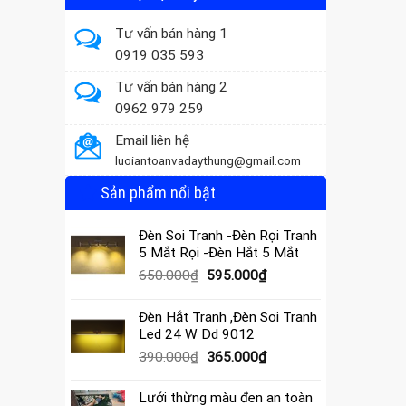
Tư vấn bán hàng 1
0919 035 593
Tư vấn bán hàng 2
0962 979 259
Email liên hệ
luoiantoanvadaythung@gmail.com
Sản phẩm nổi bật
Đèn Soi Tranh -Đèn Rọi Tranh
5 Mắt Rọi -Đèn Hắt 5 Mắt
Giá
Giá
650.000
₫
595.000
₫
gốc
hiện
là:
tại
Đèn Hắt Tranh ,Đèn Soi Tranh
650.000₫.
là:
Led 24 W Dd 9012
595.000₫.
Giá
Giá
390.000
₫
365.000
₫
gốc
hiện
là:
tại
Lưới thừng màu đen an toàn