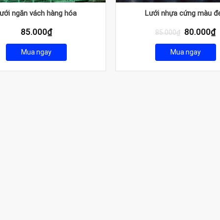
ưới ngăn vách hàng hóa
Lưới nhựa cứng màu đ
Giá
G
85.000
₫
80.000
₫
85.000
₫
gốc
h
là:
t
Mua ngay
Mua ngay
85.000₫.
l
8