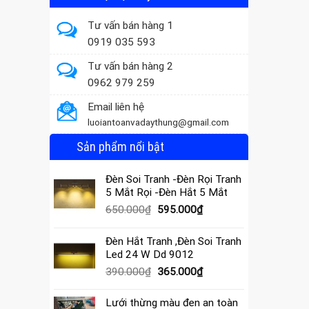
Tư vấn bán hàng 1
0919 035 593
Tư vấn bán hàng 2
0962 979 259
Email liên hệ
luoiantoanvadaythung@gmail.com
Sản phẩm nổi bật
Đèn Soi Tranh -Đèn Rọi Tranh
5 Mắt Rọi -Đèn Hắt 5 Mắt
Giá
Giá
650.000
₫
595.000
₫
gốc
hiện
là:
tại
Đèn Hắt Tranh ,Đèn Soi Tranh
650.000₫.
là:
Led 24 W Dd 9012
595.000₫.
Giá
Giá
390.000
₫
365.000
₫
gốc
hiện
là:
tại
Lưới thừng màu đen an toàn