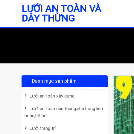
Skip
LƯỚI AN TOÀN VÀ
to
DÂY THỪNG
content
Danh mục sản phẩm
Lưới an toàn xây dựng
Lưới an toàn cầu thang,nhà bóng liên
hoàn,hồ bơi
Lưới trang trí