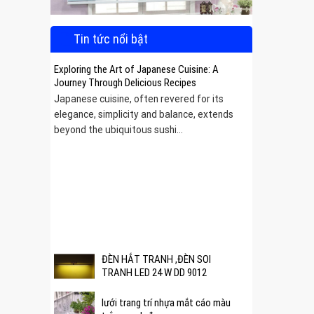
Tin tức nổi bật
Exploring the Art of Japanese Cuisine: A
Journey Through Delicious Recipes
Japanese cuisine, often revered for its
elegance, simplicity and balance, extends
beyond the ubiquitous sushi...
 được
ĐÈN HẮT TRANH ,ĐÈN SOI
TRANH LED 24 W DD 9012
lưới trang trí nhựa mắt cáo màu