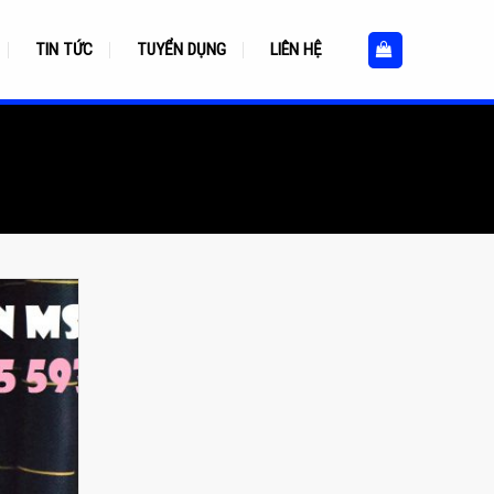
TIN TỨC
TUYỂN DỤNG
LIÊN HỆ