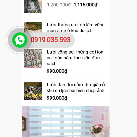
390.000₫.
là:
Giá
Giá
1.200.000
₫
1.115.000
₫
365.000₫.
gốc
hiện
là:
tại
1.200.000₫.
là:
Lưới thừng cotton làm võng
1.115.000₫.
macrame ở khu du lịch
4.000.000
₫
0919 035 593
Lưới võng sợi thừng cotton
an toàn nằm thư giãn đọc
sách
990.000
₫
Lưới đan đôi nằm thư giãn ở
khu du lịch bãi biển chụp ảnh
990.000
₫