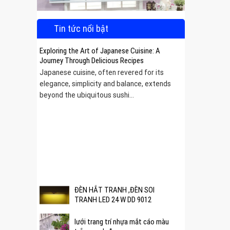
Tin tức nổi bật
Exploring the Art of Japanese Cuisine: A
Journey Through Delicious Recipes
Japanese cuisine, often revered for its
elegance, simplicity and balance, extends
beyond the ubiquitous sushi...
 được
ĐÈN HẮT TRANH ,ĐÈN SOI
TRANH LED 24 W DD 9012
lưới trang trí nhựa mắt cáo màu