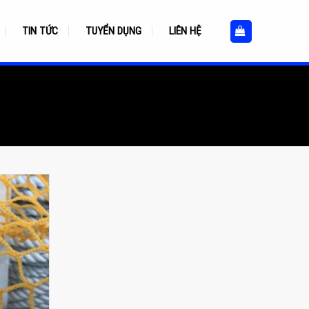
TIN TỨC
TUYỂN DỤNG
LIÊN HỆ