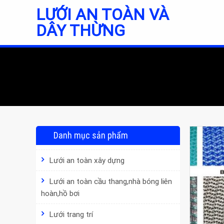
Skip
LƯỚI AN TOÀN VÀ
to
DÂY THỪNG
content
Danh mục sản phẩm
Lưới an toàn xây dựng
Lưới an toàn cầu thang,nhà bóng liên
hoàn,hồ bơi
Lưới trang trí