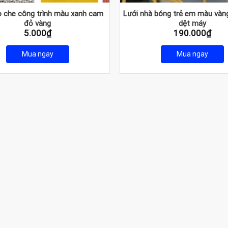
o che công trình màu xanh cam
Lưới nhà bóng trẻ em màu vàn
đỏ vàng
dệt máy
5.000
₫
190.000
₫
Mua ngay
Mua ngay