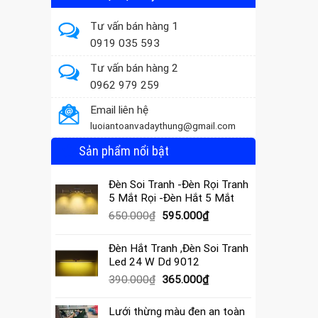
Tư vấn bán hàng 1
0919 035 593
Tư vấn bán hàng 2
0962 979 259
Email liên hệ
luoiantoanvadaythung@gmail.com
Sản phẩm nổi bật
Đèn Soi Tranh -Đèn Rọi Tranh
5 Mắt Rọi -Đèn Hắt 5 Mắt
Giá
Giá
650.000
₫
595.000
₫
gốc
hiện
là:
tại
Đèn Hắt Tranh ,Đèn Soi Tranh
650.000₫.
là:
Led 24 W Dd 9012
595.000₫.
Giá
Giá
390.000
₫
365.000
₫
gốc
hiện
là:
tại
Lưới thừng màu đen an toàn