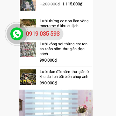
390.000₫.
là:
Giá
Giá
1.200.000
₫
1.115.000
₫
365.000₫.
gốc
hiện
là:
tại
1.200.000₫.
là:
Lưới thừng cotton làm võng
1.115.000₫.
macrame ở khu du lịch
4.000.000
₫
0919 035 593
Lưới võng sợi thừng cotton
an toàn nằm thư giãn đọc
sách
990.000
₫
Lưới đan đôi nằm thư giãn ở
khu du lịch bãi biển chụp ảnh
990.000
₫