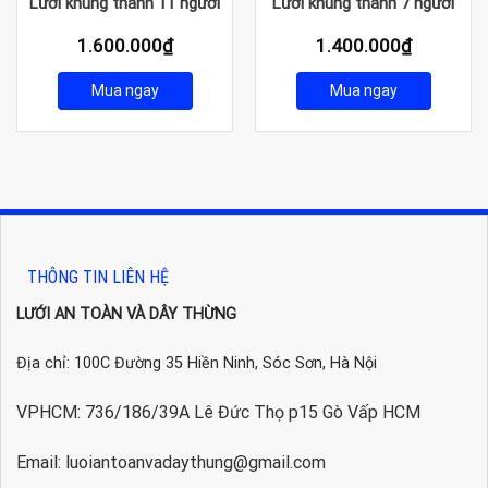
Lưới khung thành 11 người
Lưới khung thành 7 người
1.600.000
₫
1.400.000
₫
Mua ngay
Mua ngay
THÔNG TIN LIÊN HỆ
LƯỚI AN TOÀN VÀ DÂY THỪNG
Địa chỉ: 100C Đường 35 Hiền Ninh, Sóc Sơn, Hà Nội
VPHCM: 736/186/39A Lê Đức Thọ p15 Gò Vấp HCM
Email: luoiantoanvadaythung@gmail.com