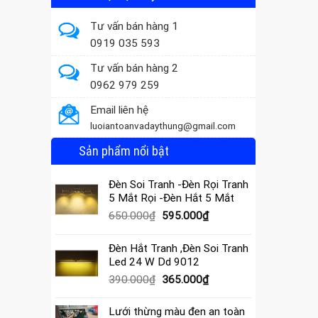
Tư vấn bán hàng 1
0919 035 593
Tư vấn bán hàng 2
0962 979 259
Email liên hệ
luoiantoanvadaythung@gmail.com
Sản phẩm nổi bật
Đèn Soi Tranh -Đèn Rọi Tranh
5 Mắt Rọi -Đèn Hắt 5 Mắt
Giá
Giá
650.000
₫
595.000
₫
gốc
hiện
là:
tại
Đèn Hắt Tranh ,Đèn Soi Tranh
650.000₫.
là:
Led 24 W Dd 9012
595.000₫.
Giá
Giá
390.000
₫
365.000
₫
gốc
hiện
là:
tại
Lưới thừng màu đen an toàn