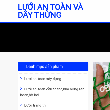
Skip
LƯỚI AN TOÀN VÀ
to
DÂY THỪNG
content
Danh mục sản phẩm
Lưới an toàn xây dựng
Lưới an toàn cầu thang,nhà bóng liên
hoàn,hồ bơi
Lưới trang trí