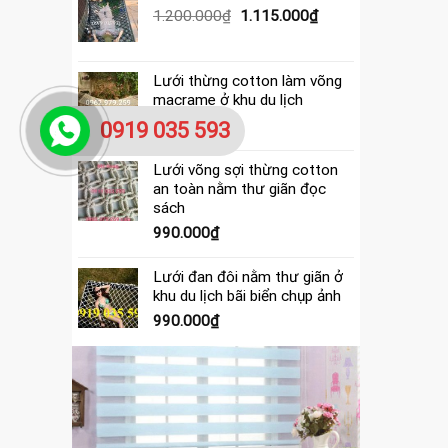
390.000₫.
là:
Giá
Giá
1.200.000
₫
1.115.000
₫
365.000₫.
gốc
hiện
là:
tại
1.200.000₫.
là:
Lưới thừng cotton làm võng
1.115.000₫.
macrame ở khu du lịch
4.000.000
₫
0919 035 593
Lưới võng sợi thừng cotton
an toàn nằm thư giãn đọc
sách
990.000
₫
Lưới đan đôi nằm thư giãn ở
khu du lịch bãi biển chụp ảnh
990.000
₫