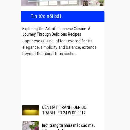
Tin tức nổi bật
Exploring the Art of Japanese Cuisine: A
Journey Through Delicious Recipes
Japanese cuisine, often revered for its
elegance, simplicity and balance, extends
beyond the ubiquitous sushi...
 được
ĐÈN HẮT TRANH ,ĐÈN SOI
TRANH LED 24 W DD 9012
lưới trang trí nhựa mắt cáo màu