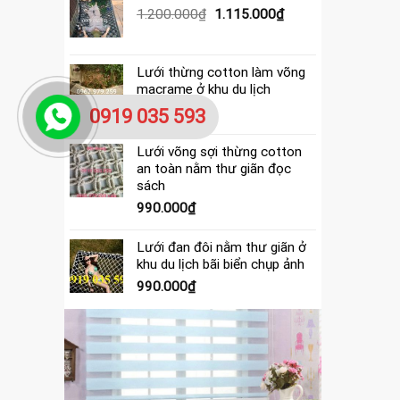
390.000₫.
là:
Giá
Giá
1.200.000
₫
1.115.000
₫
365.000₫.
gốc
hiện
là:
tại
1.200.000₫.
là:
Lưới thừng cotton làm võng
1.115.000₫.
macrame ở khu du lịch
4.000.000
₫
0919 035 593
Lưới võng sợi thừng cotton
an toàn nằm thư giãn đọc
sách
990.000
₫
Lưới đan đôi nằm thư giãn ở
khu du lịch bãi biển chụp ảnh
990.000
₫