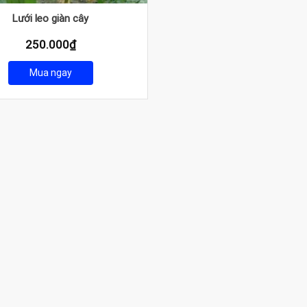
Lưới leo giàn cây
250.000
₫
Mua ngay