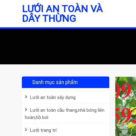
Skip
LƯỚI AN TOÀN VÀ
to
DÂY THỪNG
content
Danh mục sản phẩm
Lưới an toàn xây dựng
Lưới an toàn cầu thang,nhà bóng liên
hoàn,hồ bơi
Lưới trang trí