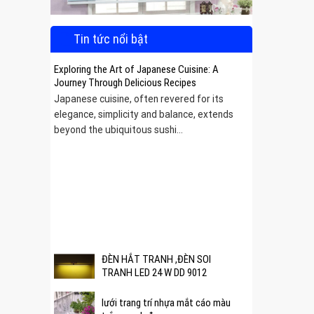
Tin tức nổi bật
Exploring the Art of Japanese Cuisine: A
Journey Through Delicious Recipes
Japanese cuisine, often revered for its
elegance, simplicity and balance, extends
beyond the ubiquitous sushi...
 được
ĐÈN HẮT TRANH ,ĐÈN SOI
TRANH LED 24 W DD 9012
lưới trang trí nhựa mắt cáo màu