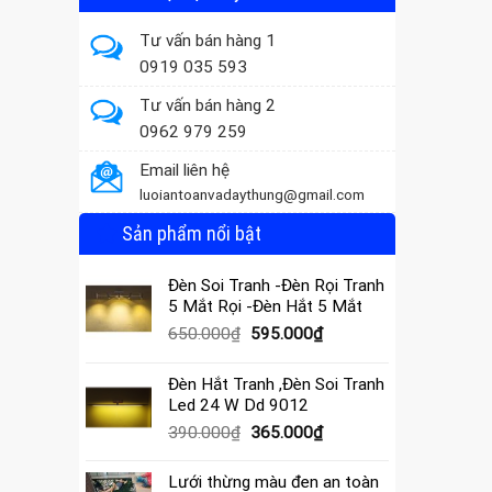
Tư vấn bán hàng 1
0919 035 593
Tư vấn bán hàng 2
0962 979 259
Email liên hệ
luoiantoanvadaythung@gmail.com
Sản phẩm nổi bật
Đèn Soi Tranh -Đèn Rọi Tranh
5 Mắt Rọi -Đèn Hắt 5 Mắt
Giá
Giá
650.000
₫
595.000
₫
gốc
hiện
là:
tại
Đèn Hắt Tranh ,Đèn Soi Tranh
650.000₫.
là:
Led 24 W Dd 9012
595.000₫.
Giá
Giá
390.000
₫
365.000
₫
gốc
hiện
là:
tại
Lưới thừng màu đen an toàn