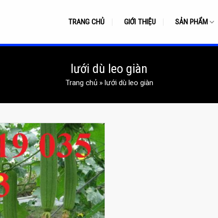
TRANG CHỦ
GIỚI THIỆU
SẢN PHẨM
lưới dù leo giàn
Trang chủ
»
lưới dù leo giàn