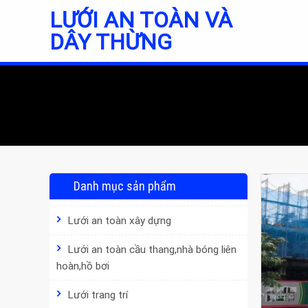
Skip
LƯỚI AN TOÀN VÀ
to
DÂY THỪNG
content
Danh mục sản phẩm
Lưới an toàn xây dựng
Lưới an toàn cầu thang,nhà bóng liên
hoàn,hồ bơi
Lưới trang trí