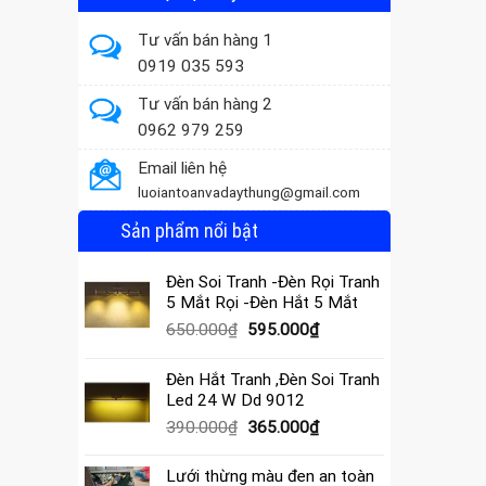
Tư vấn bán hàng 1
0919 035 593
Tư vấn bán hàng 2
0962 979 259
Email liên hệ
luoiantoanvadaythung@gmail.com
Sản phẩm nổi bật
Đèn Soi Tranh -Đèn Rọi Tranh
5 Mắt Rọi -Đèn Hắt 5 Mắt
Giá
Giá
650.000
₫
595.000
₫
gốc
hiện
là:
tại
Đèn Hắt Tranh ,Đèn Soi Tranh
650.000₫.
là:
Led 24 W Dd 9012
595.000₫.
Giá
Giá
390.000
₫
365.000
₫
gốc
hiện
là:
tại
Lưới thừng màu đen an toàn