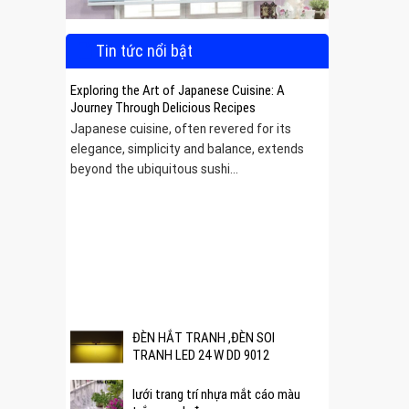
Tin tức nổi bật
Exploring the Art of Japanese Cuisine: A
Journey Through Delicious Recipes
Japanese cuisine, often revered for its
elegance, simplicity and balance, extends
beyond the ubiquitous sushi...
 được
ĐÈN HẮT TRANH ,ĐÈN SOI
TRANH LED 24 W DD 9012
lưới trang trí nhựa mắt cáo màu