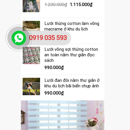
390.000₫.
là:
Giá
Giá
1.200.000
₫
1.115.000
₫
365.000₫.
gốc
hiện
là:
tại
1.200.000₫.
là:
Lưới thừng cotton làm võng
1.115.000₫.
macrame ở khu du lịch
4.000.000
₫
0919 035 593
Lưới võng sợi thừng cotton
an toàn nằm thư giãn đọc
sách
990.000
₫
Lưới đan đôi nằm thư giãn ở
khu du lịch bãi biển chụp ảnh
990.000
₫