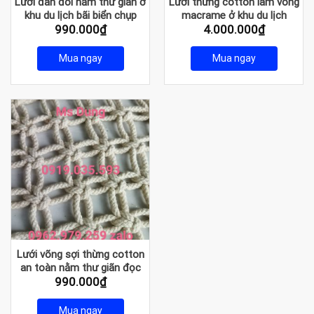
Lưới đan đôi nằm thư giãn ở
Lưới thừng cotton làm võng
khu du lịch bãi biển chụp
macrame ở khu du lịch
990.000
₫
4.000.000
₫
ảnh
Mua ngay
Mua ngay
Lưới võng sợi thừng cotton
an toàn nằm thư giãn đọc
990.000
₫
sách
Mua ngay