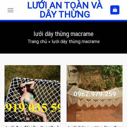
LƯỚI AN TOÀN VÀ
Skip
to
DÂY THỪNG
content
lưới dây thừng macrame
Trang chủ
»
lưới dây thừng macrame