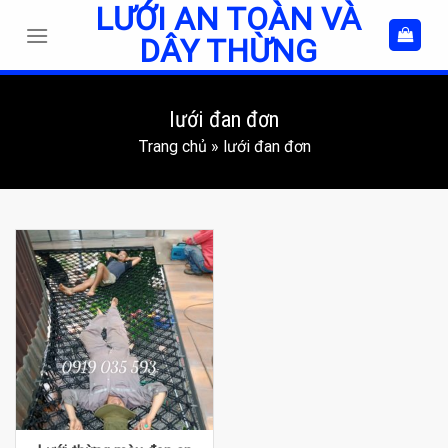
LƯỚI AN TOÀN VÀ
Skip
to
DÂY THỪNG
content
lưới đan đơn
Trang chủ
»
lưới đan đơn