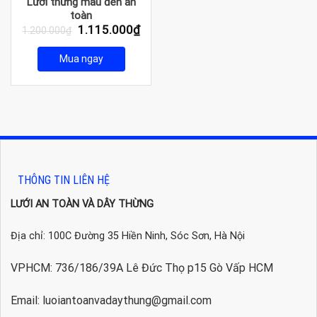
Lưới thừng màu đen an
toàn
Giá
Giá
1.115.000
₫
1.200.000
₫
gốc
hiện
là:
tại
Mua ngay
1.200.000₫.
là:
1.115.000₫.
THÔNG TIN LIÊN HỆ
LƯỚI AN TOÀN VÀ DÂY THỪNG
Địa chỉ: 100C Đường 35 Hiền Ninh, Sóc Sơn, Hà Nội
VPHCM: 736/186/39A Lê Đức Thọ p15 Gò Vấp HCM
Email: luoiantoanvadaythung@gmail.com