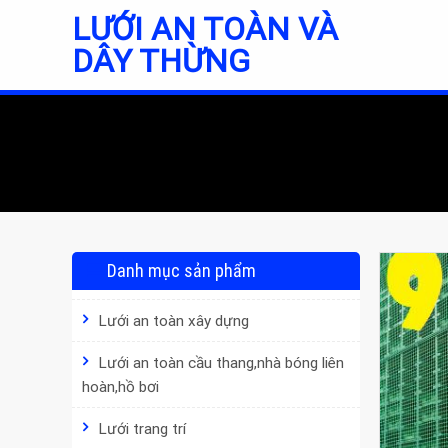
Skip
LƯỚI AN TOÀN VÀ
to
DÂY THỪNG
content
Danh mục sản phẩm
Lưới an toàn xây dựng
Lưới an toàn cầu thang,nhà bóng liên
hoàn,hồ bơi
Lưới trang trí