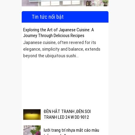
Tin tức nổi bật
Exploring the Art of Japanese Cuisine: A
Journey Through Delicious Recipes
Japanese cuisine, often revered for its
elegance, simplicity and balance, extends
beyond the ubiquitous sushi...
 được
ĐÈN HẮT TRANH ,ĐÈN SOI
TRANH LED 24 W DD 9012
lưới trang trí nhựa mắt cáo màu