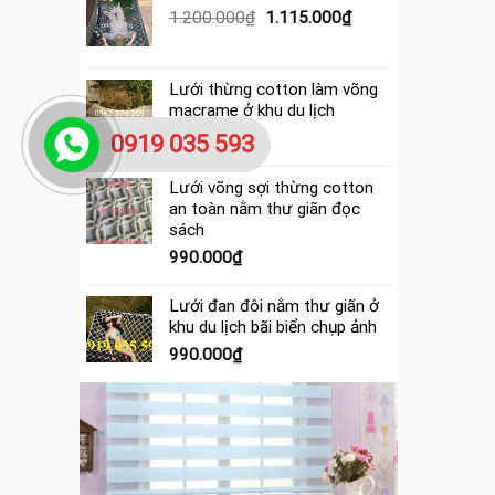
390.000₫.
là:
Giá
Giá
1.200.000
₫
1.115.000
₫
365.000₫.
gốc
hiện
là:
tại
1.200.000₫.
là:
Lưới thừng cotton làm võng
1.115.000₫.
macrame ở khu du lịch
4.000.000
₫
0919 035 593
Lưới võng sợi thừng cotton
an toàn nằm thư giãn đọc
sách
990.000
₫
Lưới đan đôi nằm thư giãn ở
khu du lịch bãi biển chụp ảnh
990.000
₫