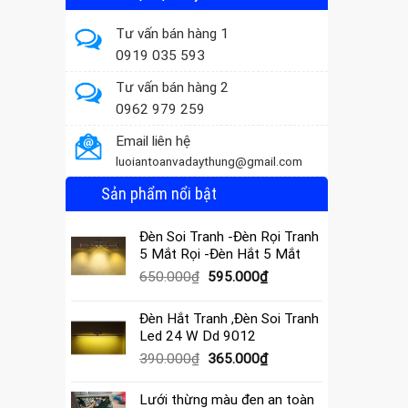
Tư vấn bán hàng 1
0919 035 593
Tư vấn bán hàng 2
0962 979 259
Email liên hệ
luoiantoanvadaythung@gmail.com
Sản phẩm nổi bật
Đèn Soi Tranh -Đèn Rọi Tranh
5 Mắt Rọi -Đèn Hắt 5 Mắt
Giá
Giá
650.000
₫
595.000
₫
gốc
hiện
là:
tại
Đèn Hắt Tranh ,Đèn Soi Tranh
650.000₫.
là:
Led 24 W Dd 9012
595.000₫.
Giá
Giá
390.000
₫
365.000
₫
gốc
hiện
là:
tại
Lưới thừng màu đen an toàn