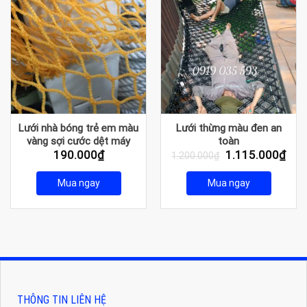
Lưới nhà bóng trẻ em màu
Lưới thừng màu đen an
vàng sợi cước dệt máy
toàn
Giá
Giá
190.000
₫
1.115.000
₫
1.200.000
₫
gốc
hiện
là:
tại
Mua ngay
Mua ngay
1.200.000₫.
là:
1.1
THÔNG TIN LIÊN HỆ