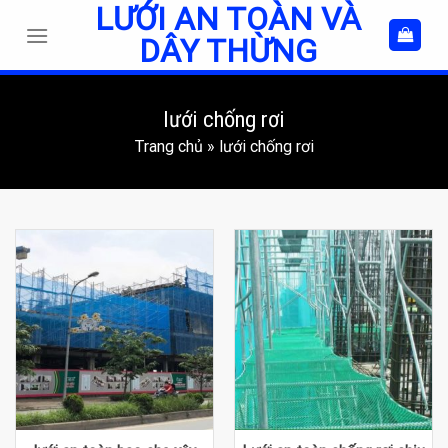
LƯỚI AN TOÀN VÀ
Skip
to
DÂY THỪNG
content
lưới chống rơi
Trang chủ
»
lưới chống rơi