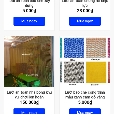
lưới an toàn bao che xây
Lưới an toàn chống rơi chịu
dựng
lực
5.000
₫
28.000
₫
Mua ngay
Mua ngay
Lưới an toàn nhà bóng khu
Lưới bao che công trình
vui chơi liên hoàn
màu xanh cam đỏ vàng
150.000
₫
5.000
₫
Mua ngay
Mua ngay