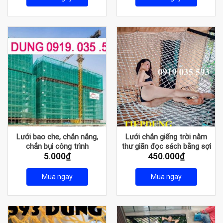
Lưới bao che, chắn nắng,
Lưới chắn giếng trời nằm
chắn bụi công trình
thư giãn đọc sách bằng sợi
5.000
₫
450.000
₫
dù chịu lực cao
Mua ngay
Mua ngay