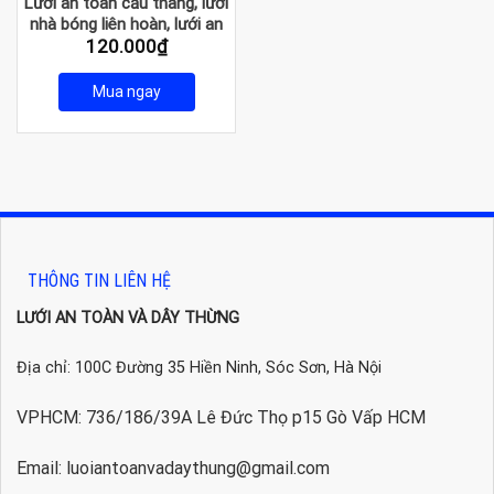
Lưới an toàn cầu thang, lưới
nhà bóng liên hoàn, lưới an
120.000
₫
toàn hồ bơi
Mua ngay
THÔNG TIN LIÊN HỆ
LƯỚI AN TOÀN VÀ DÂY THỪNG
Địa chỉ: 100C Đường 35 Hiền Ninh, Sóc Sơn, Hà Nội
VPHCM: 736/186/39A Lê Đức Thọ p15 Gò Vấp HCM
Email: luoiantoanvadaythung@gmail.com