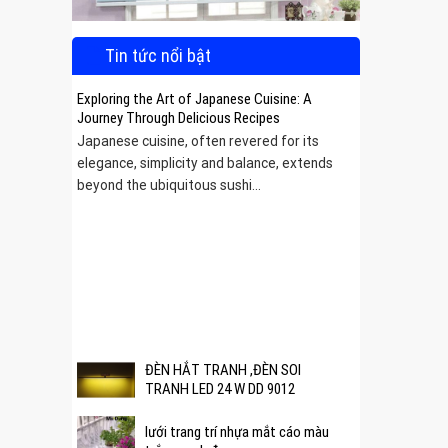
Tin tức nổi bật
Exploring the Art of Japanese Cuisine: A
Journey Through Delicious Recipes
Japanese cuisine, often revered for its
elegance, simplicity and balance, extends
beyond the ubiquitous sushi...
 được
ĐÈN HẮT TRANH ,ĐÈN SOI
TRANH LED 24 W DD 9012
lưới trang trí nhựa mắt cáo màu