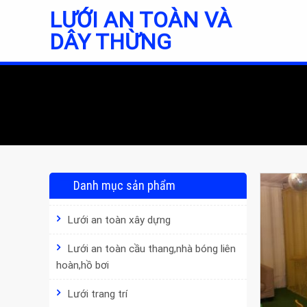
Skip
LƯỚI AN TOÀN VÀ
to
DÂY THỪNG
content
Danh mục sản phẩm
Lưới an toàn xây dựng
Lưới an toàn cầu thang,nhà bóng liên
hoàn,hồ bơi
Lưới trang trí