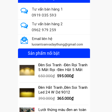
Tư vấn bán hàng 1
0919 035 593
Tư vấn bán hàng 2
0962 979 259
Email liên hệ
luoiantoanvadaythung@gmail.com
Sản phẩm nổi bật
Đèn Soi Tranh -Đèn Rọi Tranh
5 Mắt Rọi -Đèn Hắt 5 Mắt
Giá
Giá
650.000
₫
595.000
₫
gốc
hiện
là:
tại
Đèn Hắt Tranh ,Đèn Soi Tranh
650.000₫.
là:
Led 24 W Dd 9012
595.000₫.
Giá
Giá
390.000
₫
365.000
₫
gốc
hiện
là:
tại
Lưới thừng màu đen an toàn