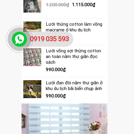
390.000₫.
là:
Giá
Giá
1.200.000
₫
1.115.000
₫
365.000₫.
gốc
hiện
là:
tại
1.200.000₫.
là:
Lưới thừng cotton làm võng
1.115.000₫.
macrame ở khu du lịch
4.000.000
₫
0919 035 593
Lưới võng sợi thừng cotton
an toàn nằm thư giãn đọc
sách
990.000
₫
Lưới đan đôi nằm thư giãn ở
khu du lịch bãi biển chụp ảnh
990.000
₫