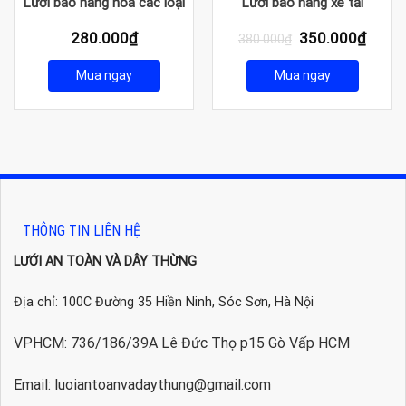
Lưới bao hàng hóa các loại
Lưới bao hàng xe tải
Giá
Giá
280.000
₫
350.000
₫
380.000
₫
gốc
hiện
là:
tại
Mua ngay
Mua ngay
380.000₫.
là:
350.0
THÔNG TIN LIÊN HỆ
LƯỚI AN TOÀN VÀ DÂY THỪNG
Địa chỉ: 100C Đường 35 Hiền Ninh, Sóc Sơn, Hà Nội
VPHCM: 736/186/39A Lê Đức Thọ p15 Gò Vấp HCM
Email: luoiantoanvadaythung@gmail.com