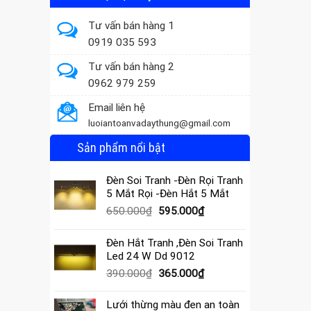
Tư vấn bán hàng 1
0919 035 593
Tư vấn bán hàng 2
0962 979 259
Email liên hệ
luoiantoanvadaythung@gmail.com
Sản phẩm nổi bật
Đèn Soi Tranh -Đèn Rọi Tranh
5 Mắt Rọi -Đèn Hắt 5 Mắt
Giá
Giá
650.000
₫
595.000
₫
gốc
hiện
là:
tại
Đèn Hắt Tranh ,Đèn Soi Tranh
650.000₫.
là:
Led 24 W Dd 9012
595.000₫.
Giá
Giá
390.000
₫
365.000
₫
gốc
hiện
là:
tại
Lưới thừng màu đen an toàn