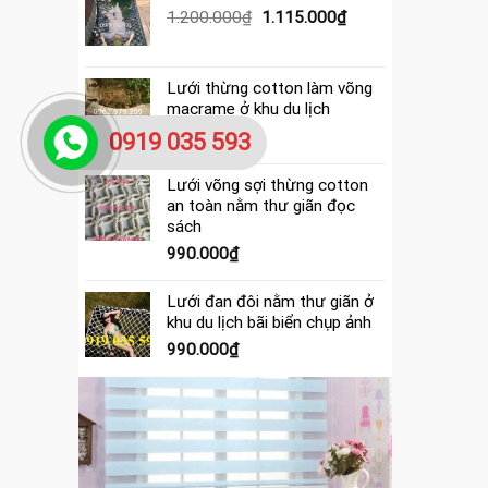
390.000₫.
là:
Giá
Giá
1.200.000
₫
1.115.000
₫
365.000₫.
gốc
hiện
là:
tại
1.200.000₫.
là:
Lưới thừng cotton làm võng
1.115.000₫.
macrame ở khu du lịch
4.000.000
₫
0919 035 593
Lưới võng sợi thừng cotton
an toàn nằm thư giãn đọc
sách
990.000
₫
Lưới đan đôi nằm thư giãn ở
khu du lịch bãi biển chụp ảnh
990.000
₫