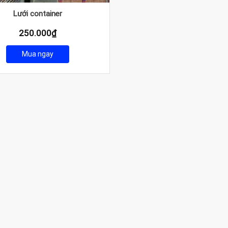
Lưới container
250.000
₫
Mua ngay