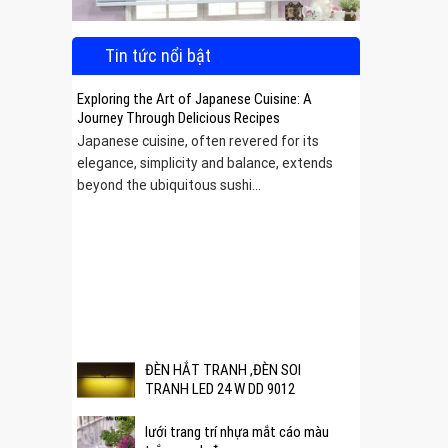
Tin tức nổi bật
Exploring the Art of Japanese Cuisine: A
Journey Through Delicious Recipes
Japanese cuisine, often revered for its
elegance, simplicity and balance, extends
beyond the ubiquitous sushi...
 được
ĐÈN HẮT TRANH ,ĐÈN SOI
TRANH LED 24 W DD 9012
lưới trang trí nhựa mắt cáo màu