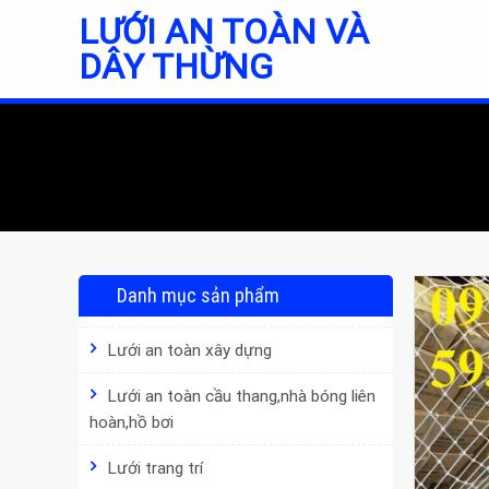
Skip
LƯỚI AN TOÀN VÀ
to
DÂY THỪNG
content
Danh mục sản phẩm
Lưới an toàn xây dựng
Lưới an toàn cầu thang,nhà bóng liên
hoàn,hồ bơi
Lưới trang trí