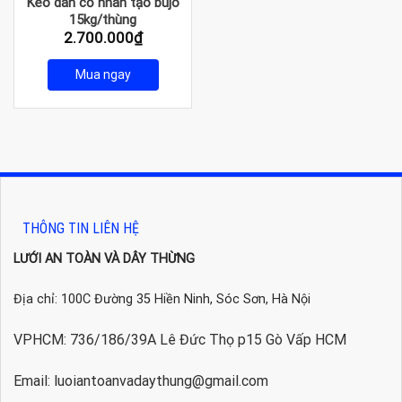
Keo dán cỏ nhân tạo bujo
15kg/thùng
2.700.000
₫
Mua ngay
THÔNG TIN LIÊN HỆ
LƯỚI AN TOÀN VÀ DÂY THỪNG
Địa chỉ: 100C Đường 35 Hiền Ninh, Sóc Sơn, Hà Nội
VPHCM: 736/186/39A Lê Đức Thọ p15 Gò Vấp HCM
Email: luoiantoanvadaythung@gmail.com