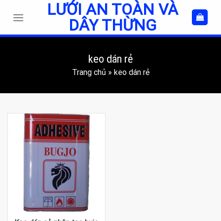
LƯỚI AN TOÀN VÀ
Skip
to
DÂY THỪNG
content
keo dán rẻ
Trang chủ
»
keo dán rẻ