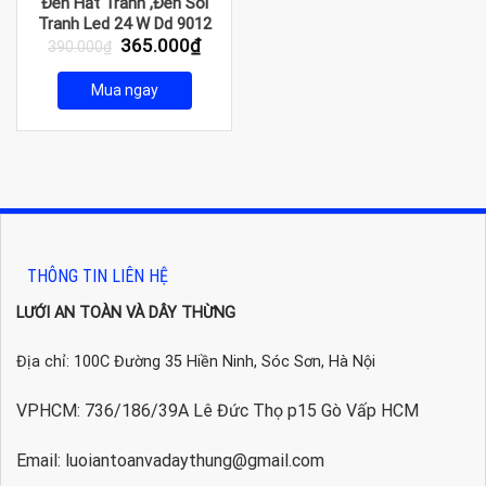
Đèn Hắt Tranh ,Đèn Soi
Tranh Led 24 W Dd 9012
Giá
Giá
365.000
₫
390.000
₫
gốc
hiện
là:
tại
Mua ngay
390.000₫.
là:
365.000₫.
THÔNG TIN LIÊN HỆ
LƯỚI AN TOÀN VÀ DÂY THỪNG
Địa chỉ: 100C Đường 35 Hiền Ninh, Sóc Sơn, Hà Nội
VPHCM: 736/186/39A Lê Đức Thọ p15 Gò Vấp HCM
Email: luoiantoanvadaythung@gmail.com