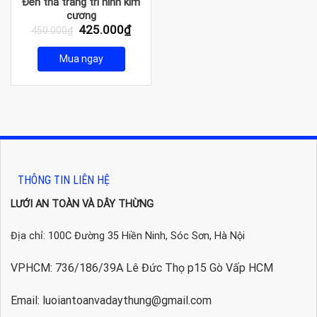
Đèn thả trang trí hình kim
cương
Giá
Giá
425.000
₫
450.000
₫
gốc
hiện
là:
tại
Mua ngay
450.000₫.
là:
425.000₫.
THÔNG TIN LIÊN HỆ
LƯỚI AN TOÀN VÀ DÂY THỪNG
Địa chỉ: 100C Đường 35 Hiền Ninh, Sóc Sơn, Hà Nội
VPHCM: 736/186/39A Lê Đức Thọ p15 Gò Vấp HCM
Email: luoiantoanvadaythung@gmail.com