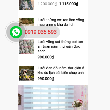
390.000₫.
là:
Giá
Giá
1.200.000
₫
1.115.000
₫
365.000₫.
gốc
hiện
là:
tại
1.200.000₫.
là:
Lưới thừng cotton làm võng
1.115.000₫.
macrame ở khu du lịch
4.000.000
₫
0919 035 593
Lưới võng sợi thừng cotton
an toàn nằm thư giãn đọc
sách
990.000
₫
Lưới đan đôi nằm thư giãn ở
khu du lịch bãi biển chụp ảnh
990.000
₫