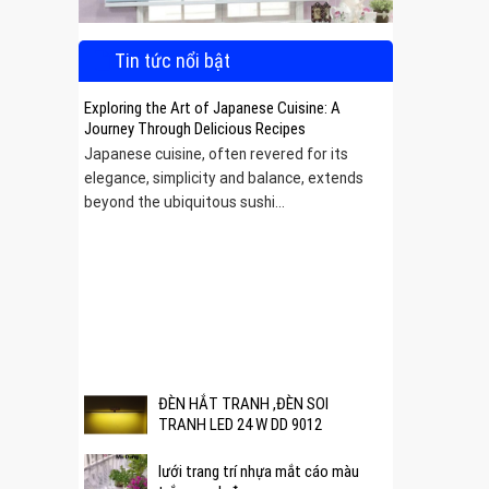
Tin tức nổi bật
Exploring the Art of Japanese Cuisine: A
Journey Through Delicious Recipes
Japanese cuisine, often revered for its
elegance, simplicity and balance, extends
beyond the ubiquitous sushi...
 được
ĐÈN HẮT TRANH ,ĐÈN SOI
TRANH LED 24 W DD 9012
lưới trang trí nhựa mắt cáo màu