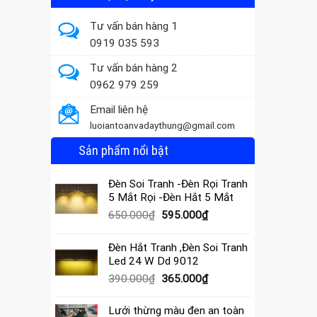
Tư vấn bán hàng 1
0919 035 593
Tư vấn bán hàng 2
0962 979 259
Email liên hệ
luoiantoanvadaythung@gmail.com
Sản phẩm nổi bật
Đèn Soi Tranh -Đèn Rọi Tranh
5 Mắt Rọi -Đèn Hắt 5 Mắt
Giá
Giá
650.000
₫
595.000
₫
gốc
hiện
là:
tại
Đèn Hắt Tranh ,Đèn Soi Tranh
650.000₫.
là:
Led 24 W Dd 9012
595.000₫.
Giá
Giá
390.000
₫
365.000
₫
gốc
hiện
là:
tại
Lưới thừng màu đen an toàn