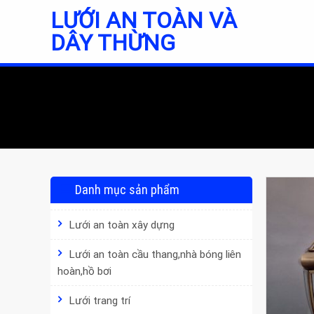
Skip
LƯỚI AN TOÀN VÀ
to
DÂY THỪNG
content
Danh mục sản phẩm
Lưới an toàn xây dựng
Lưới an toàn cầu thang,nhà bóng liên
hoàn,hồ bơi
Lưới trang trí