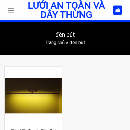
LƯỚI AN TOÀN VÀ
Skip
to
DÂY THỪNG
content
đèn bút
Trang chủ
»
đèn bút