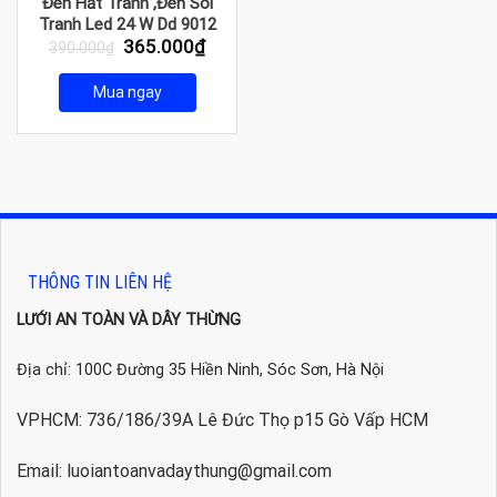
Đèn Hắt Tranh ,Đèn Soi
Tranh Led 24 W Dd 9012
Giá
Giá
365.000
₫
390.000
₫
gốc
hiện
là:
tại
Mua ngay
390.000₫.
là:
365.000₫.
THÔNG TIN LIÊN HỆ
LƯỚI AN TOÀN VÀ DÂY THỪNG
Địa chỉ: 100C Đường 35 Hiền Ninh, Sóc Sơn, Hà Nội
VPHCM: 736/186/39A Lê Đức Thọ p15 Gò Vấp HCM
Email: luoiantoanvadaythung@gmail.com