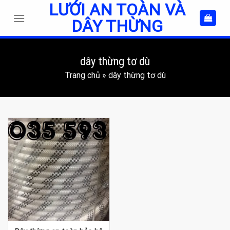
LƯỚI AN TOÀN VÀ
Skip
to
DÂY THỪNG
content
dây thừng tơ dù
Trang chủ
»
dây thừng tơ dù