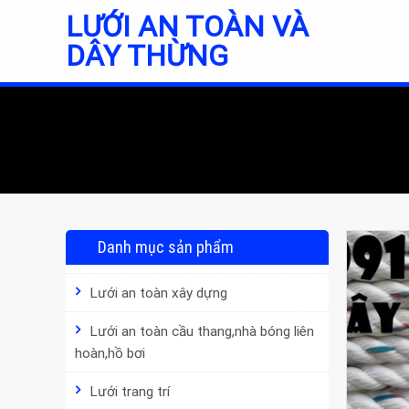
Skip
LƯỚI AN TOÀN VÀ
to
DÂY THỪNG
content
Danh mục sản phẩm
Lưới an toàn xây dựng
Lưới an toàn cầu thang,nhà bóng liên
hoàn,hồ bơi
Lưới trang trí