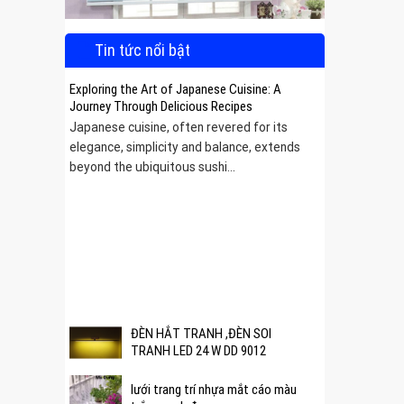
Tin tức nổi bật
Exploring the Art of Japanese Cuisine: A
Journey Through Delicious Recipes
Japanese cuisine, often revered for its
elegance, simplicity and balance, extends
beyond the ubiquitous sushi...
 được
ĐÈN HẮT TRANH ,ĐÈN SOI
TRANH LED 24 W DD 9012
lưới trang trí nhựa mắt cáo màu