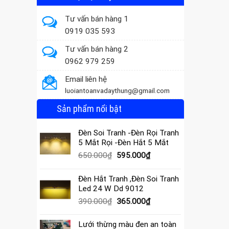
Tư vấn bán hàng 1
0919 035 593
Tư vấn bán hàng 2
0962 979 259
Email liên hệ
luoiantoanvadaythung@gmail.com
Sản phẩm nổi bật
Đèn Soi Tranh -Đèn Rọi Tranh
5 Mắt Rọi -Đèn Hắt 5 Mắt
Giá
Giá
650.000
₫
595.000
₫
gốc
hiện
là:
tại
Đèn Hắt Tranh ,Đèn Soi Tranh
650.000₫.
là:
Led 24 W Dd 9012
595.000₫.
Giá
Giá
390.000
₫
365.000
₫
gốc
hiện
là:
tại
Lưới thừng màu đen an toàn