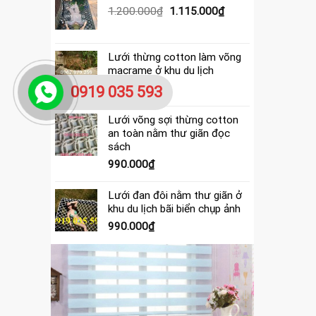
390.000₫.
là:
Giá
Giá
1.200.000
₫
1.115.000
₫
365.000₫.
gốc
hiện
là:
tại
1.200.000₫.
là:
Lưới thừng cotton làm võng
1.115.000₫.
macrame ở khu du lịch
4.000.000
₫
0919 035 593
Lưới võng sợi thừng cotton
an toàn nằm thư giãn đọc
sách
990.000
₫
Lưới đan đôi nằm thư giãn ở
khu du lịch bãi biển chụp ảnh
990.000
₫