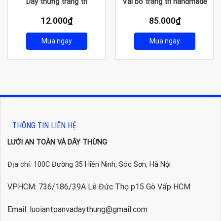
Dây thừng trang trí
Vải bố trang trí handmade
12.000
₫
85.000
₫
Mua ngay
Mua ngay
THÔNG TIN LIÊN HỆ
LƯỚI AN TOÀN VÀ DÂY THỪNG
Địa chỉ: 100C Đường 35 Hiền Ninh, Sóc Sơn, Hà Nội
VPHCM: 736/186/39A Lê Đức Thọ p15 Gò Vấp HCM
Email: luoiantoanvadaythung@gmail.com