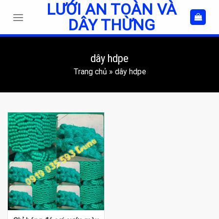
LƯỚI AN TOÀN VÀ
Skip
to
DÂY THỪNG
content
dây hdpe
Trang chủ
»
dây hdpe