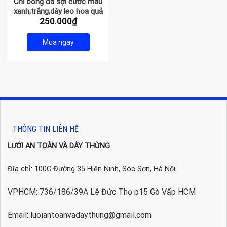
Chỉ bóng đá sợi cước màu
xanh,trắng,dây leo hoa quả
250.000
₫
Mua ngay
THÔNG TIN LIÊN HỆ
LƯỚI AN TOÀN VÀ DÂY THỪNG
Địa chỉ: 100C Đường 35 Hiền Ninh, Sóc Sơn, Hà Nội
VPHCM: 736/186/39A Lê Đức Thọ p15 Gò Vấp HCM
Email: luoiantoanvadaythung@gmail.com