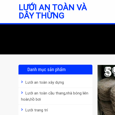
Skip
LƯỚI AN TOÀN VÀ
to
DÂY THỪNG
content
Danh mục sản phẩm
Lưới an toàn xây dựng
Lưới an toàn cầu thang,nhà bóng liên
hoàn,hồ bơi
Lưới trang trí