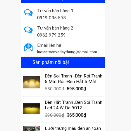
Tư vấn bán hàng 1
0919 035 593
Tư vấn bán hàng 2
0962 979 259
Email liên hệ
luoiantoanvadaythung@gmail.com
Sản phẩm nổi bật
Đèn Soi Tranh -Đèn Rọi Tranh
5 Mắt Rọi -Đèn Hắt 5 Mắt
Giá
Giá
650.000
₫
595.000
₫
gốc
hiện
là:
tại
Đèn Hắt Tranh ,Đèn Soi Tranh
650.000₫.
là:
Led 24 W Dd 9012
595.000₫.
Giá
Giá
390.000
₫
365.000
₫
gốc
hiện
là:
tại
Lưới thừng màu đen an toàn