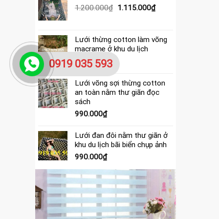
390.000₫.
là:
Giá
Giá
1.200.000
₫
1.115.000
₫
365.000₫.
gốc
hiện
là:
tại
1.200.000₫.
là:
Lưới thừng cotton làm võng
1.115.000₫.
macrame ở khu du lịch
4.000.000
₫
0919 035 593
Lưới võng sợi thừng cotton
an toàn nằm thư giãn đọc
sách
990.000
₫
Lưới đan đôi nằm thư giãn ở
khu du lịch bãi biển chụp ảnh
990.000
₫