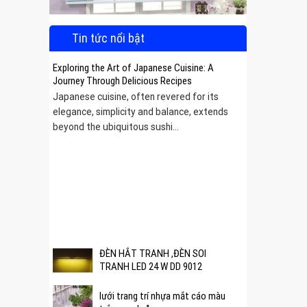
Tin tức nổi bật
Exploring the Art of Japanese Cuisine: A
Journey Through Delicious Recipes
Japanese cuisine, often revered for its
elegance, simplicity and balance, extends
beyond the ubiquitous sushi...
 được
ĐÈN HẮT TRANH ,ĐÈN SOI
TRANH LED 24 W DD 9012
lưới trang trí nhựa mắt cáo màu