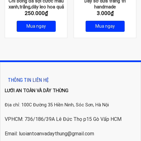
Chỉ bóng đá sợi cước màu
Dây sơ dừa trang trí
xanh,trắng,dây leo hoa quả
handmade
250.000
₫
3.000
₫
Mua ngay
Mua ngay
THÔNG TIN LIÊN HỆ
LƯỚI AN TOÀN VÀ DÂY THỪNG
Địa chỉ: 100C Đường 35 Hiền Ninh, Sóc Sơn, Hà Nội
VPHCM: 736/186/39A Lê Đức Thọ p15 Gò Vấp HCM
Email: luoiantoanvadaythung@gmail.com