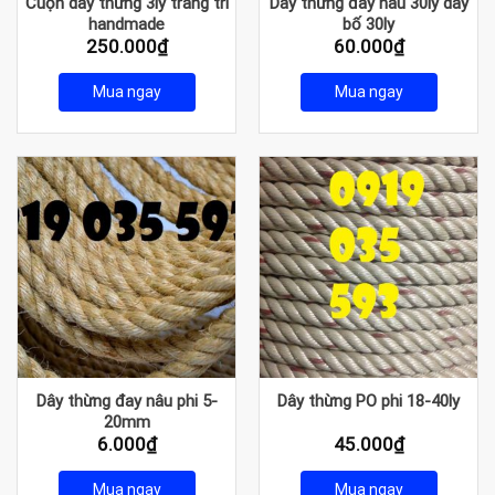
Cuộn dây thừng 3ly trang trí
Dây thừng đay nâu 30ly dây
handmade
bố 30ly
250.000
₫
60.000
₫
Mua ngay
Mua ngay
Dây thừng đay nâu phi 5-
Dây thừng PO phi 18-40ly
20mm
6.000
₫
45.000
₫
Mua ngay
Mua ngay