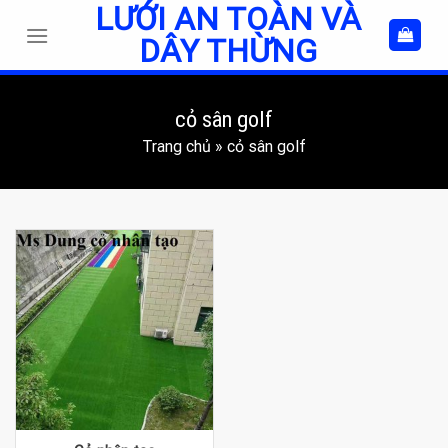
LƯỚI AN TOÀN VÀ
Skip
to
DÂY THỪNG
content
cỏ sân golf
Trang chủ
»
cỏ sân golf