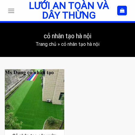
LƯỚI AN TOÀN VÀ
Skip
to
DÂY THỪNG
content
cỏ nhân tạo hà nội
Trang chủ
»
cỏ nhân tạo hà nội