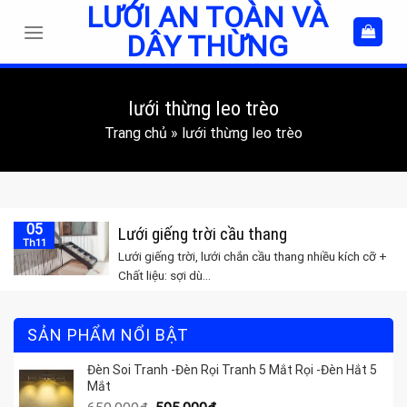
LƯỚI AN TOÀN VÀ
Skip
to
DÂY THỪNG
content
lưới thừng leo trèo
Trang chủ
»
lưới thừng leo trèo
05
Lưới giếng trời cầu thang
Th11
Lưới giếng trời, lưới chắn cầu thang nhiều kích cỡ +
Chất liệu: sợi dù...
SẢN PHẨM NỔI BẬT
Đèn Soi Tranh -Đèn Rọi Tranh 5 Mắt Rọi -Đèn Hắt 5
Mắt