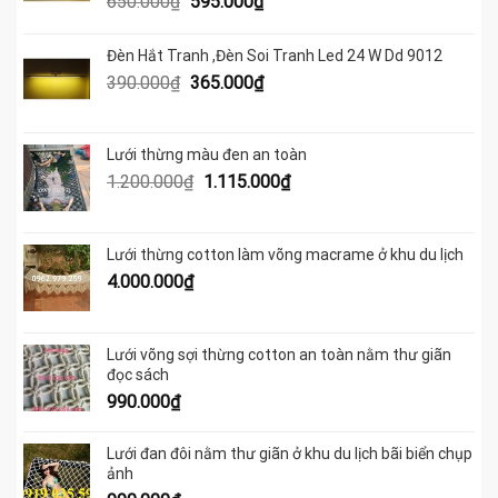
Giá
Giá
650.000
₫
595.000
₫
gốc
hiện
là:
tại
Đèn Hắt Tranh ,Đèn Soi Tranh Led 24 W Dd 9012
650.000₫.
là:
Giá
Giá
390.000
₫
365.000
₫
595.000₫.
gốc
hiện
là:
tại
390.000₫.
là:
Lưới thừng màu đen an toàn
365.000₫.
Giá
Giá
1.200.000
₫
1.115.000
₫
gốc
hiện
là:
tại
1.200.000₫.
là:
Lưới thừng cotton làm võng macrame ở khu du lịch
1.115.000₫.
4.000.000
₫
Lưới võng sợi thừng cotton an toàn nằm thư giãn
đọc sách
990.000
₫
Lưới đan đôi nằm thư giãn ở khu du lịch bãi biển chụp
ảnh