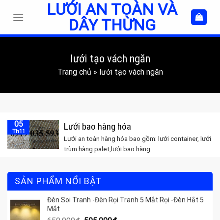
LƯỚI AN TOÀN VÀ
Skip
to
DÂY THỪNG
content
lưới tạo vách ngăn
Trang chủ
»
lưới tạo vách ngăn
05
Lưới bao hàng hóa
Th11
Lưới an toàn hàng hóa bao gồm: lưới container, lưới
trùm hàng palet,lưới bao hàng...
SẢN PHẨM NỔI BẬT
Đèn Soi Tranh -Đèn Rọi Tranh 5 Mắt Rọi -Đèn Hắt 5
Mắt