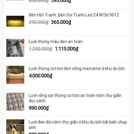
Giá
Giá
650.000
₫
595.000
₫
gốc
hiện
là:
tại
Đèn Hắt Tranh ,Đèn Soi Tranh Led 24 W Dd 9012
650.000₫.
là:
Giá
Giá
390.000
₫
365.000
₫
595.000₫.
gốc
hiện
là:
tại
390.000₫.
là:
Lưới thừng màu đen an toàn
365.000₫.
Giá
Giá
1.200.000
₫
1.115.000
₫
gốc
hiện
là:
tại
1.200.000₫.
là:
Lưới thừng cotton làm võng macrame ở khu du lịch
1.115.000₫.
4.000.000
₫
Lưới võng sợi thừng cotton an toàn nằm thư giãn
đọc sách
990.000
₫
Lưới đan đôi nằm thư giãn ở khu du lịch bãi biển chụp
ảnh