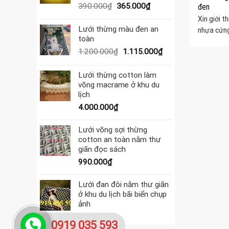
595.000₫.
Giá
Giá
390.000
₫
365.000
₫
đen
gốc
hiện
Xin giới t
là:
tại
Lưới thừng màu đen an
nhựa cứng 
390.000₫.
là:
toàn
365.000₫.
Giá
Giá
1.200.000
₫
1.115.000
₫
gốc
hiện
là:
tại
Lưới thừng cotton làm
1.200.000₫.
là:
võng macrame ở khu du
1.115.000₫.
lịch
4.000.000
₫
Lưới võng sợi thừng
cotton an toàn nằm thư
giãn đọc sách
990.000
₫
Lưới đan đôi nằm thư giãn
ở khu du lịch bãi biển chụp
ảnh
990.000
₫
0919 035 593