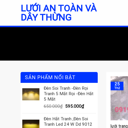
Skip
LƯỚI AN TOÀN VÀ
to
DÂY THỪNG
content
SẢN PHẨM NỔI BẬT
25
Đèn Soi Tranh -Đèn Rọi
Th2
Tranh 5 Mắt Rọi -Đèn Hắt
5 Mắt
Giá
Giá
650.000
₫
595.000
₫
gốc
hiện
là:
tại
Đèn Hắt Tranh ,Đèn Soi
650.000₫.
là:
Tranh Led 24 W Dd 9012
lưới tran