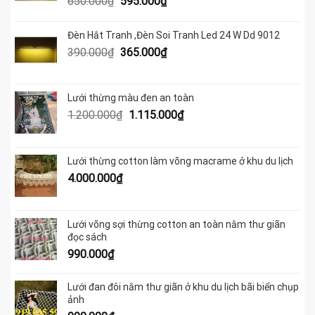
Giá
Giá
650.000
₫
595.000
₫
gốc
hiện
là:
tại
Đèn Hắt Tranh ,Đèn Soi Tranh Led 24 W Dd 9012
650.000₫.
là:
Giá
Giá
390.000
₫
365.000
₫
595.000₫.
gốc
hiện
là:
tại
390.000₫.
là:
Lưới thừng màu đen an toàn
365.000₫.
Giá
Giá
1.200.000
₫
1.115.000
₫
gốc
hiện
là:
tại
1.200.000₫.
là:
Lưới thừng cotton làm võng macrame ở khu du lịch
1.115.000₫.
4.000.000
₫
Lưới võng sợi thừng cotton an toàn nằm thư giãn
đọc sách
990.000
₫
Lưới đan đôi nằm thư giãn ở khu du lịch bãi biển chụp
ảnh