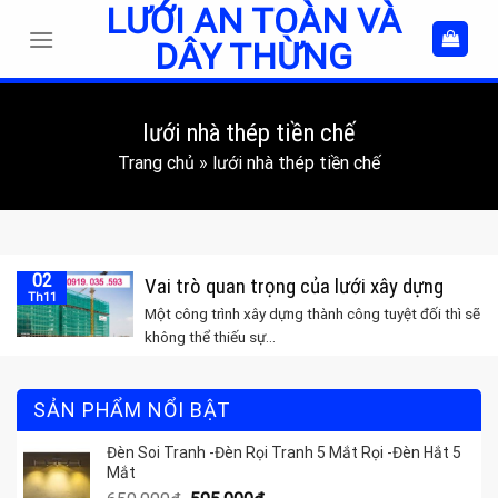
LƯỚI AN TOÀN VÀ
Skip
to
DÂY THỪNG
content
lưới nhà thép tiền chế
Trang chủ
»
lưới nhà thép tiền chế
02
Vai trò quan trọng của lưới xây dựng
Th11
Một công trình xây dựng thành công tuyệt đối thì sẽ
không thể thiếu sự...
SẢN PHẨM NỔI BẬT
Đèn Soi Tranh -Đèn Rọi Tranh 5 Mắt Rọi -Đèn Hắt 5
Mắt