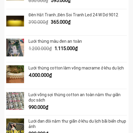
Giá
Giá
650.000
₫
595.000
₫
gốc
hiện
là:
tại
Đèn Hắt Tranh ,Đèn Soi Tranh Led 24 W Dd 9012
650.000₫.
là:
Giá
Giá
390.000
₫
365.000
₫
595.000₫.
gốc
hiện
là:
tại
390.000₫.
là:
Lưới thừng màu đen an toàn
365.000₫.
Giá
Giá
1.200.000
₫
1.115.000
₫
gốc
hiện
là:
tại
1.200.000₫.
là:
Lưới thừng cotton làm võng macrame ở khu du lịch
1.115.000₫.
4.000.000
₫
Lưới võng sợi thừng cotton an toàn nằm thư giãn
đọc sách
990.000
₫
Lưới đan đôi nằm thư giãn ở khu du lịch bãi biển chụp
ảnh