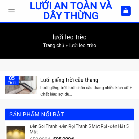
LƯỚI AN TOÀN VÀ
Skip
to
DÂY THỪNG
content
lưới leo trèo
Trang chủ
»
lưới leo trèo
05
Lưới giếng trời cầu thang
Th11
Lưới giếng trời, lưới chắn cầu thang nhiều kích cỡ +
Chất liệu: sợi dù...
SẢN PHẨM NỔI BẬT
Đèn Soi Tranh -Đèn Rọi Tranh 5 Mắt Rọi -Đèn Hắt 5
Mắt