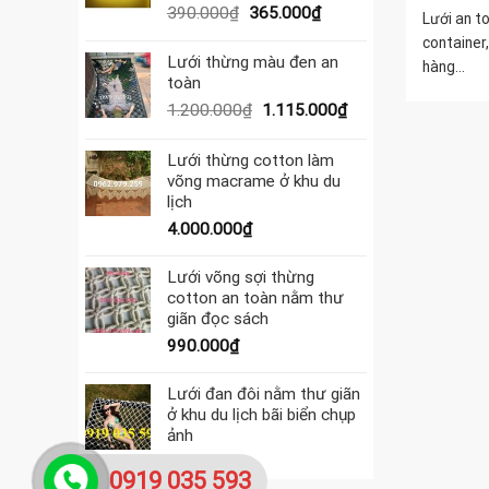
595.000₫.
Giá
Giá
390.000
₫
365.000
₫
Lưới an t
gốc
hiện
container,
là:
tại
Lưới thừng màu đen an
hàng...
390.000₫.
là:
toàn
365.000₫.
Giá
Giá
1.200.000
₫
1.115.000
₫
gốc
hiện
là:
tại
Lưới thừng cotton làm
1.200.000₫.
là:
võng macrame ở khu du
1.115.000₫.
lịch
4.000.000
₫
Lưới võng sợi thừng
cotton an toàn nằm thư
giãn đọc sách
990.000
₫
Lưới đan đôi nằm thư giãn
ở khu du lịch bãi biển chụp
ảnh
990.000
₫
0919 035 593