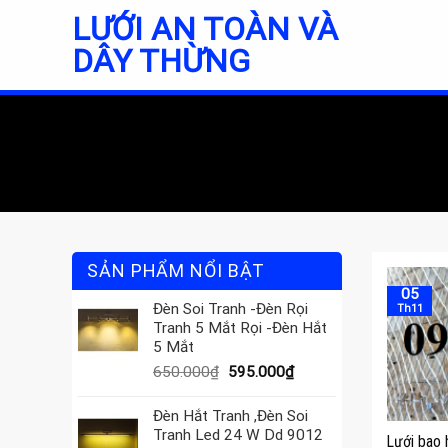
Skip
LƯỚI AN TOÀN VÀ
to
DÂY THỪNG
content
SẢN PHẨM NỔI BẬT
05
Đèn Soi Tranh -Đèn Rọi
Th11
Tranh 5 Mắt Rọi -Đèn Hắt
5 Mắt
Giá
Giá
650.000
₫
595.000
₫
gốc
hiện
là:
tại
Đèn Hắt Tranh ,Đèn Soi
650.000₫.
là:
Tranh Led 24 W Dd 9012
Lưới bao 