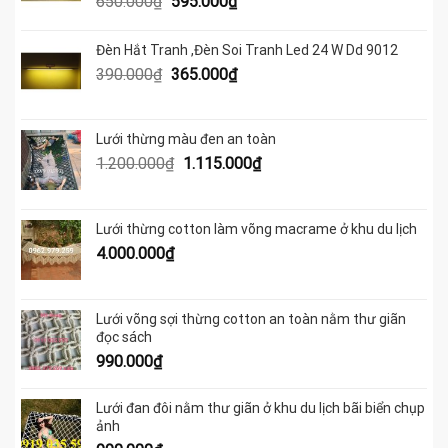
Giá
Giá
650.000
₫
595.000
₫
gốc
hiện
là:
tại
Đèn Hắt Tranh ,Đèn Soi Tranh Led 24 W Dd 9012
650.000₫.
là:
Giá
Giá
390.000
₫
365.000
₫
595.000₫.
gốc
hiện
là:
tại
390.000₫.
là:
Lưới thừng màu đen an toàn
365.000₫.
Giá
Giá
1.200.000
₫
1.115.000
₫
gốc
hiện
là:
tại
1.200.000₫.
là:
Lưới thừng cotton làm võng macrame ở khu du lịch
1.115.000₫.
4.000.000
₫
Lưới võng sợi thừng cotton an toàn nằm thư giãn
đọc sách
990.000
₫
Lưới đan đôi nằm thư giãn ở khu du lịch bãi biển chụp
ảnh