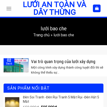
LƯỚI AN TOÀN VÀ
Skip
to
DÂY THỪNG
content
lưới bao che
Trang chủ
»
lưới bao che
02
Vai trò quan trọng của lưới xây dựng
Th11
Một công trình xây dựng thành công tuyệt đối thì sẽ
không thể thiếu sự...
SẢN PHẨM NỔI BẬT
Đèn Soi Tranh -Đèn Rọi Tranh 5 Mắt Rọi -Đèn Hắt 5
Mắt