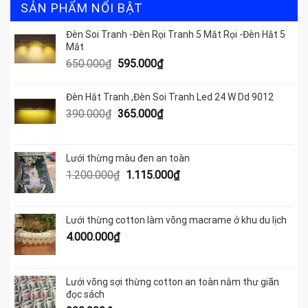
SẢN PHẨM NỔI BẬT
Đèn Soi Tranh -Đèn Rọi Tranh 5 Mắt Rọi -Đèn Hắt 5
Mắt
Giá
Giá
650.000
₫
595.000
₫
gốc
hiện
là:
tại
Đèn Hắt Tranh ,Đèn Soi Tranh Led 24 W Dd 9012
650.000₫.
là:
Giá
Giá
390.000
₫
365.000
₫
595.000₫.
gốc
hiện
là:
tại
390.000₫.
là:
Lưới thừng màu đen an toàn
365.000₫.
Giá
Giá
1.200.000
₫
1.115.000
₫
gốc
hiện
là:
tại
1.200.000₫.
là:
Lưới thừng cotton làm võng macrame ở khu du lịch
1.115.000₫.
4.000.000
₫
Lưới võng sợi thừng cotton an toàn nằm thư giãn
đọc sách