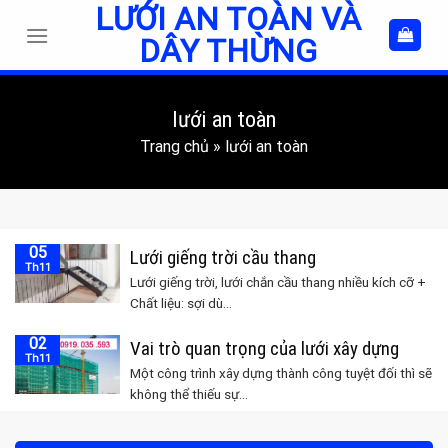
LƯỚI AN TOÀN VÀ
Skip
to
DÂY THỪNG
content
lưới an toàn
Trang chủ
»
lưới an toàn
05
Lưới giếng trời cầu thang
Th11
Lưới giếng trời, lưới chắn cầu thang nhiều kích cỡ +
Chất liệu: sợi dù...
02
Vai trò quan trọng của lưới xây dựng
Th11
Một công trình xây dựng thành công tuyệt đối thì sẽ
không thể thiếu sự...