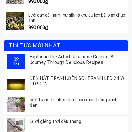
990.000
₫
Lưới đan đôi nằm thư giãn ở khu du lịch bãi biển chụp
ảnh
990.000
₫
TIN TỨC MỚI NHẤT
Exploring the Art of Japanese Cuisine: A
02
Journey Through Delicious Recipes
Th1
ĐÈN HẮT TRANH ,ĐÈN SOI TRANH LED 24 W
DD 9012
lưới trang trí nhựa mắt cáo màu trắng xanh
đen
Lưới giếng trời cầu thang