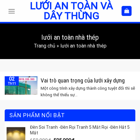
LƯỚI AN TOÀN VÀ
Skip
to
DÂY THỪNG
content
lưới an toàn nhà thép
Trang chủ
»
lưới an toàn nhà thép
02
Vai trò quan trọng của lưới xây dựng
Th11
Một công trình xây dựng thành công tuyệt đối thì sẽ
không thể thiếu sự...
SẢN PHẨM NỔI BẬT
Đèn Soi Tranh -Đèn Rọi Tranh 5 Mắt Rọi -Đèn Hắt 5
Mắt