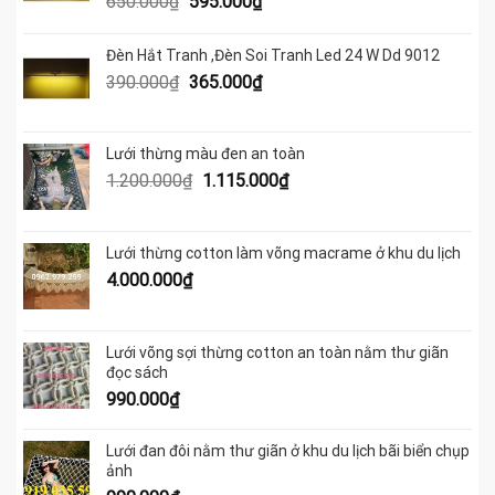
Giá
Giá
650.000
₫
595.000
₫
gốc
hiện
là:
tại
Đèn Hắt Tranh ,Đèn Soi Tranh Led 24 W Dd 9012
650.000₫.
là:
Giá
Giá
390.000
₫
365.000
₫
595.000₫.
gốc
hiện
là:
tại
390.000₫.
là:
Lưới thừng màu đen an toàn
365.000₫.
Giá
Giá
1.200.000
₫
1.115.000
₫
gốc
hiện
là:
tại
1.200.000₫.
là:
Lưới thừng cotton làm võng macrame ở khu du lịch
1.115.000₫.
4.000.000
₫
Lưới võng sợi thừng cotton an toàn nằm thư giãn
đọc sách
990.000
₫
Lưới đan đôi nằm thư giãn ở khu du lịch bãi biển chụp
ảnh