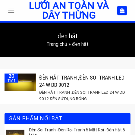
LƯỚI AN TOÀN VÀ
Skip
to
DÂY THỪNG
content
đen hắt
Trang chủ
»
đen hắt
20
ĐÈN HẮT TRANH ,ĐÈN SOI TRANH LED
Th11
24 W DD 9012
ĐÈN HẮT TRANH ,ĐÈN SOI TRANH LED 24 W DD
9012 ĐÈN SỬ DỤNG BÓNG...
SẢN PHẨM NỔI BẬT
Đèn Soi Tranh -Đèn Rọi Tranh 5 Mắt Rọi -Đèn Hắt 5