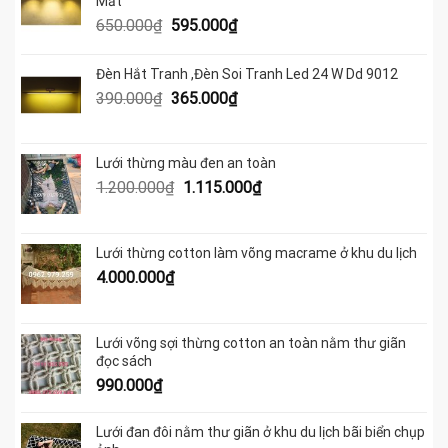
Mắt
Giá
Giá
650.000
₫
595.000
₫
gốc
hiện
là:
tại
Đèn Hắt Tranh ,Đèn Soi Tranh Led 24 W Dd 9012
650.000₫.
là:
Giá
Giá
390.000
₫
365.000
₫
595.000₫.
gốc
hiện
là:
tại
390.000₫.
là:
Lưới thừng màu đen an toàn
365.000₫.
Giá
Giá
1.200.000
₫
1.115.000
₫
gốc
hiện
là:
tại
1.200.000₫.
là:
Lưới thừng cotton làm võng macrame ở khu du lịch
1.115.000₫.
4.000.000
₫
Lưới võng sợi thừng cotton an toàn nằm thư giãn
đọc sách
990.000
₫
Lưới đan đôi nằm thư giãn ở khu du lịch bãi biển chụp